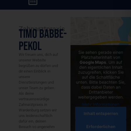
Zahnarztpraxis
Timo Babbe-
Pekol
Sie sehen gerade einen
Wir freuen uns, dich auf
Platzhalterinhalt von
unserer Website
Google Maps
. Um auf
begrüßen zu dürfen und
den eigentlichen Inhalt
dir einen Einblick in
zuzugreifen, klicken Sie
unsere
auf die Schaltfläche
unten. Bitte beachten Sie,
Dienstleistungen und
dass dabei Daten an
unser Team zu geben.
Drittanbieter
Als deine
weitergegeben werden.
vertrauenswürdige
Mehr Informationen
Zahnarztpraxis in
Wardenburg setzen wir
Inhalt entsperren
uns leidenschaftlich
dafür ein, deinen
Erforderlichen
Besuch so angenehm