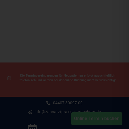
Das schönste
Accessoire ist dein Lächeln!
Die Terminvereinbarungen für Neupatienten erfolgt ausschließlich
telefonisch und werden bei der online Buchung nicht berücksichtig!
04407 30097-00
info@zahnarztpraxis-wardenburg.de
Online Termin buchen