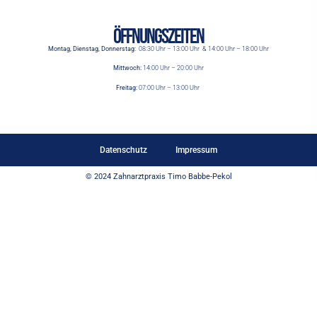
Öffnungszeiten
Montag, Dienstag, Donnerstag:
08:30 Uhr – 13:00 Uhr & 14:00 Uhr – 18:00 Uhr
Mittwoch:
14:00 Uhr – 20:00 Uhr
Freitag:
07:00 Uhr – 13:00 Uhr
Datenschutz
Impressum
© 2024 Zahnarztpraxis Timo Babbe-Pekol