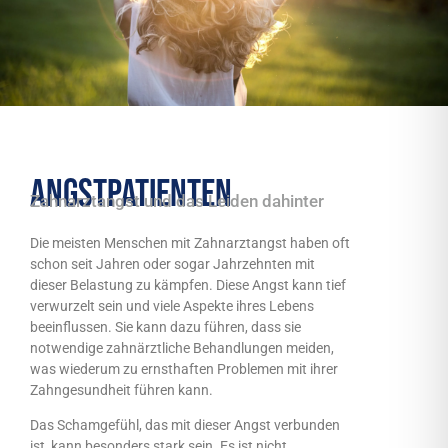
Angstpatienten
Zahnarztangst und das Leiden dahinter
Die meisten Menschen mit Zahnarztangst haben oft
schon seit Jahren oder sogar Jahrzehnten mit
dieser Belastung zu kämpfen. Diese Angst kann tief
verwurzelt sein und viele Aspekte ihres Lebens
beeinflussen. Sie kann dazu führen, dass sie
notwendige zahnärztliche Behandlungen meiden,
was wiederum zu ernsthaften Problemen mit ihrer
Zahngesundheit führen kann.
Das Schamgefühl, das mit dieser Angst verbunden
ist, kann besonders stark sein. Es ist nicht